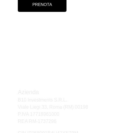
PRENOTA
Azienda
B10 Investments S.R.L.
Viale Liegi 33, Roma (RM) 00198
P.IVA 17718961000
REA RM-1737296