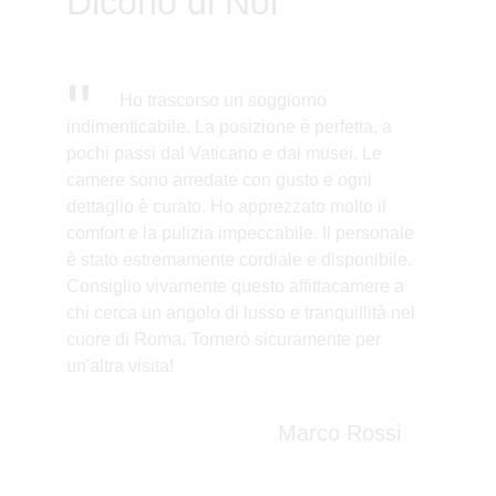
Dicono di Noi
"
            Ho trascorso un soggiorno 
indimenticabile. La posizione è perfetta, a 
pochi passi dal Vaticano e dai musei. Le 
camere sono arredate con gusto e ogni 
dettaglio è curato. Ho apprezzato molto il 
comfort e la pulizia impeccabile. Il personale 
è stato estremamente cordiale e disponibile. 
Consiglio vivamente questo affittacamere a 
chi cerca un angolo di lusso e tranquillità nel 
cuore di Roma. Tornerò sicuramente per 
un'altra visita!
Marco Rossi
★★★★★