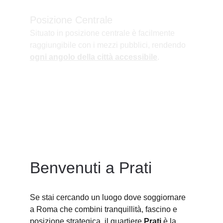
Posizione Centrale
Situato in posizione centrale è facilmente 
raggiungibile con i mezzi pubblici, rendendo 
ogni angolo della città accessibile
.
Benvenuti a Prati
Se stai cercando un luogo dove soggiornare 
a Roma che combini tranquillità, fascino e 
posizione strategica, il quartiere 
Prati
 è la 